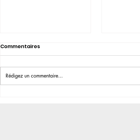
Fermetur
Commentaires
Très chères Cli
suis dans le re
Nouveau
salon suite à 
Rédigez un commentaire...
Fédérale jusqu